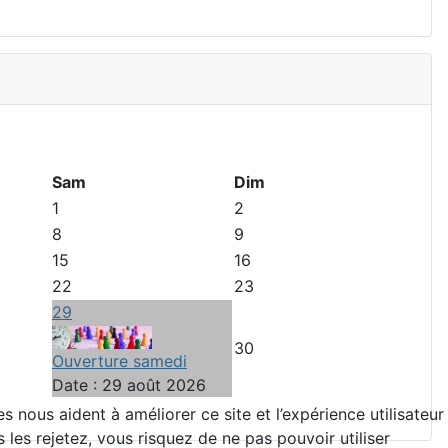
Sam
Dim
1
2
8
9
15
16
22
23
29
30
Ouverture samedi
Date :
29 août 2026
 nous aident à améliorer ce site et l’expérience utilisateur
es rejetez, vous risquez de ne pas pouvoir utiliser