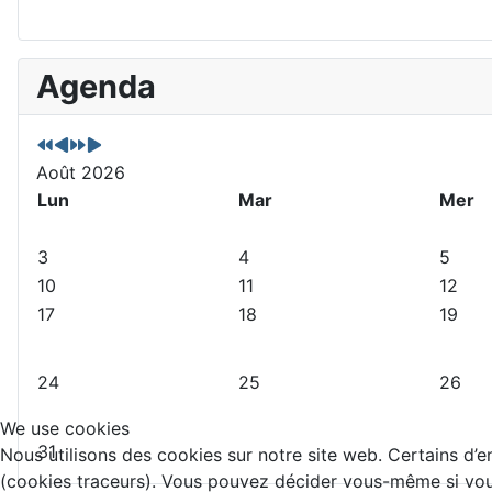
A
M
A
M
Agenda
n
o
n
o
n
i
n
i
é
s
é
s
e
p
e
s
Août 2026
p
r
s
u
Lun
Mar
Mer
r
é
u
i
é
c
i
v
3
4
5
c
é
v
a
10
11
12
é
d
a
n
17
18
19
d
e
n
t
e
n
t
n
t
e
24
25
26
t
We use cookies
e
31
Nous utilisons des cookies sur notre site web. Certains d’en
(cookies traceurs). Vous pouvez décider vous-même si vous 