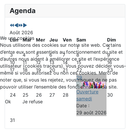
A
M
A
M
Agenda
n
o
n
o
n
i
n
i
é
s
é
s
Août 2026
e
p
e
s
We use cookies
p
Lun
r
s
Mar
u
Mer
Jeu
Ven
Sam
Dim
Nous utilisons des cookies sur notre site web. Certains
r
é
u
i
1
2
d’entre eux sont essentiels au fonctionnement du site et
é
c
i
v
3
4
5
6
7
8
9
d’autres nous aident à améliorer ce site et l’expérience
c
é
v
a
10
11
12
13
14
15
16
utilisateur (cookies traceurs). Vous pouvez décider vous-
é
d
a
n
17
18
19
20
21
22
23
même si vous autorisez ou non ces cookies. Merci de
d
e
n
t
29
noter que, si vous les rejetez, vous risquez de ne pas
e
n
t
pouvoir utiliser l’ensemble des fonctionnalités du site.
n
t
e
Ouverture
24
25
26
27
28
30
t
samedi
Ok
Je refuse
e
Date :
29 août 2026
31