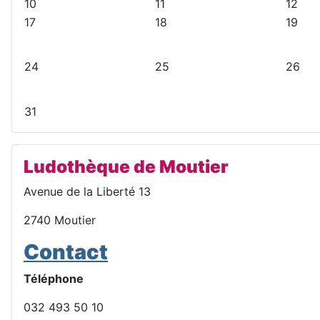
10
11
12
é
d
a
n
17
18
19
d
e
n
t
e
n
t
n
t
e
24
25
26
t
e
31
Ludothèque de Moutier
Avenue de la Liberté 13
2740 Moutier
Contact
Téléphone
032 493 50 10