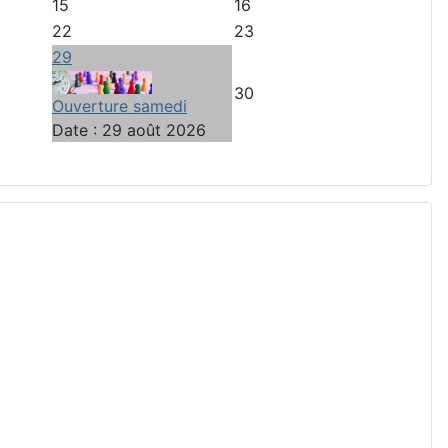
15
16
22
23
29
30
Ouverture samedi
Date :
29 août 2026