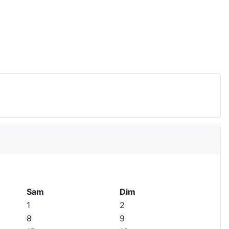
Sam
Dim
1
2
8
9