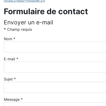
https://ludo-moutier.ch
Formulaire de contact
Envoyer un e-mail
*
Champ requis
Nom
*
E-mail
*
Sujet
*
Message
*