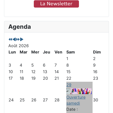
A
M
A
M
Agenda
n
o
n
o
n
i
n
i
é
s
é
s
Août 2026
e
p
e
s
p
Lun
r
s
Mar
u
Mer
Jeu
Ven
Sam
Dim
r
é
u
i
1
2
é
c
i
v
3
4
5
6
7
8
9
c
é
v
a
10
11
12
13
14
15
16
é
d
a
n
17
18
19
20
21
22
23
d
e
n
t
29
e
n
t
n
t
e
Ouverture
24
25
26
27
28
30
t
samedi
e
Date :