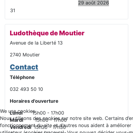
29 août 2026
31
Ludothèque de Moutier
Avenue de la Liberté 13
2740 Moutier
Contact
Téléphone
032 493 50 10
Horaires d'ouverture
We use cookies
Lundi
15h00 - 17h00
Nous utilisons des cookies sur notre site web. Certains d’e
Mardi
15h00 - 17h00
fonctionnement du site et d’autres nous aident à améliorer c
Vendredi
15h30 - 17h30
utilisateur (cookies traceurs). Vous pouvez décider vous-