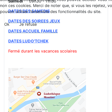
Samedi
09h30 - 11h30
non ces cookies. Merci de noter que, si vous les rejetez, v
DATES DES SAMEDIS
pouvoir utiliser l’ensemble des fonctionnalités du site.
DATES DES SOIREES JEUX
Ok
Je refuse
DATES ACCUEIL FAMILLE
DATES
LUDO'TCHEK
Fermé durant les vacances scolaires