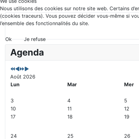
We use cookies
Nous utilisons des cookies sur notre site web. Certains d’en
(cookies traceurs). Vous pouvez décider vous-même si vous 
l’ensemble des fonctionnalités du site.
Ok
Je refuse
A
M
A
M
Agenda
n
o
n
o
n
i
n
i
é
s
é
s
e
p
e
s
Août 2026
p
r
s
u
Lun
Mar
Mer
r
é
u
i
é
c
i
v
3
4
5
c
é
v
a
10
11
12
é
d
a
n
17
18
19
d
e
n
t
e
n
t
n
t
e
24
25
26