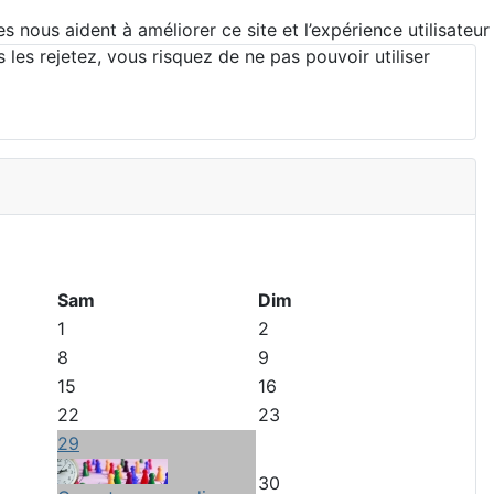
 nous aident à améliorer ce site et l’expérience utilisateur
es rejetez, vous risquez de ne pas pouvoir utiliser
Sam
Dim
1
2
8
9
15
16
22
23
29
30